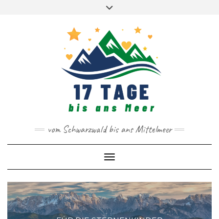
SPRACHEN
Skip
DE
IT
to
MAIL
FACEBOOK
INSTAGRAM
content
vom Schwarzwald bis ans Mittelmeer
Toggle Navigation