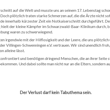
chnitt auf die Welt und musste uns an seinem 17. Lebenstag schon
och plötzlich traten starke Schmerzen auf, die die Ärzte nicht so
 innerhalb kürzester Zeit ein Notkaiserschnitt durchgeführt. De
ielt der kleine Kämpfer im Schwarzwald-Baar-Klinikum durch, bis
lebung waren zu schwerwiegend.
ten irgendwie mit der Hilflosigkeit und der Leere, die uns plötzli
der Villingen-Schwenningen e.V. vertrauen. Wir sind unendlich fro
n alleine lässt.
 konfrontiert und benötigen dringend Menschen, die an ihrer Seite s
 bekommen. Und dabei sollte man nicht nur an die Eltern, sondern 
Der Verlust darf kein Tabuthema sein.