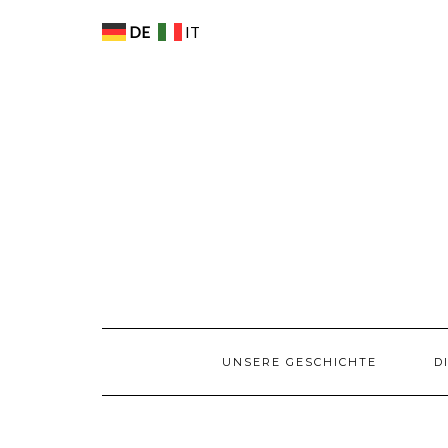
Skip
SPRACHEN
to
DE
IT
content
UNSERE GESCHICHTE
D