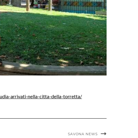
a-arrivati-nella-citta-della-torretta/
SAVONA NEWS