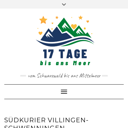
SPRACHEN
Skip
DE
IT
to
MAIL
FACEBOOK
INSTAGRAM
content
vom Schwarzwald bis ans Mittelmeer
Toggle Navigation
SÜDKURIER VILLINGEN-